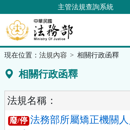
跳
主管法規查詢系統
到
主
要
內
容
::
現在位置：
法規內容
相關行政函釋
區
塊
相關行政函釋
法規名稱：
法務部所屬矯正機關人
廢/停