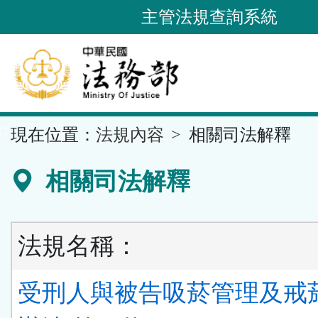
跳
主管法規查詢系統
到
主
要
內
容
::
現在位置：
法規內容
相關司法解釋
區
塊
相關司法解釋
法規名稱：
受刑人與被告吸菸管理及戒