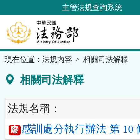
跳
主管法規查詢系統
到
主
要
內
容
::
現在位置：
法規內容
相關司法解釋
區
塊
相關司法解釋
法規名稱：
感訓處分執行辦法 第 10 
廢