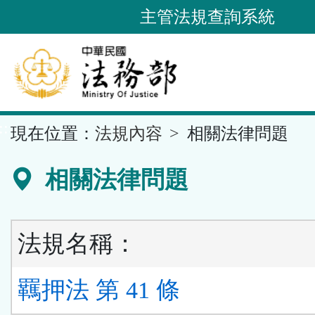
跳
主管法規查詢系統
到
主
要
內
容
::
現在位置：
法規內容
相關法律問題
區
塊
相關法律問題
法規名稱：
羈押法 第 41 條