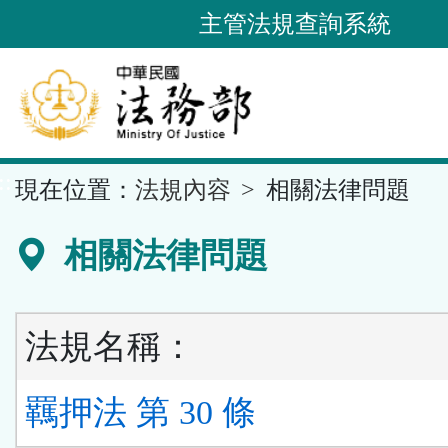
跳
主管法規查詢系統
到
主
要
內
容
::
現在位置：
法規內容
相關法律問題
區
塊
相關法律問題
法規名稱：
羈押法 第 30 條