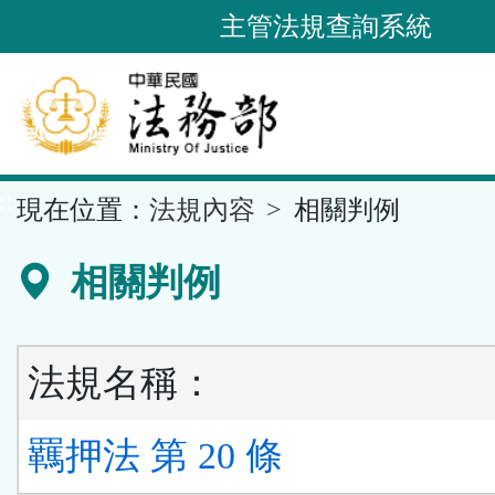
跳
主管法規查詢系統
到
主
要
內
容
::
現在位置：
法規內容
相關判例
區
塊
相關判例
法規名稱：
羈押法 第 20 條