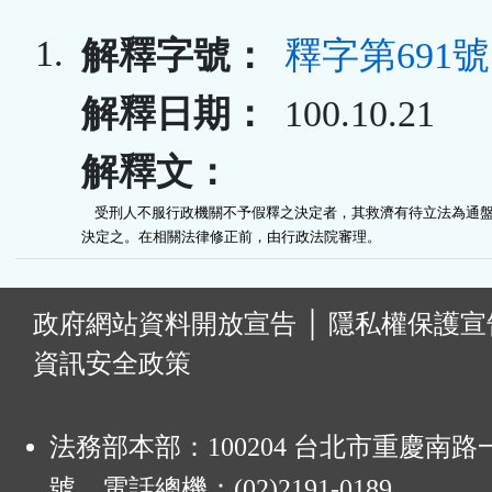
1.
解釋字號：
釋字第691號
解釋日期：
100.10.21
解釋文：
    受刑人不服行政機關不予假釋之決定者，其救濟有待立法為通盤
決定之。在相關法律修正前，由行政法院審理。
:
政府網站資料開放宣告
│
隱私權保護宣
資訊安全政策
法務部本部：100204 台北市重慶南路一
號 電話總機：(02)2191-0189