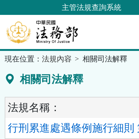
跳
主管法規查詢系統
到
主
要
內
容
::
現在位置：
法規內容
相關司法解釋
區
塊
相關司法解釋
法規名稱：
行刑累進處遇條例施行細則 第