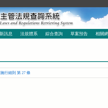
新訊息
法規體系
綜合查詢
草案預告
相關
行細則 第 27 條