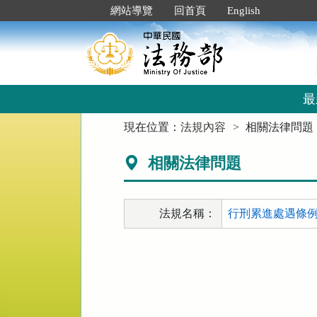
跳
:::
網站導覽
回首頁
English
到
主
要
內
容
區
最
塊
:::
現在位置：
法規內容
相關法律問題
相關法律問題
法規名稱：
行刑累進處遇條例施