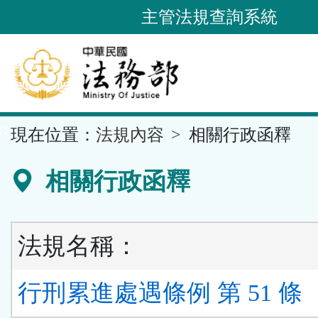
跳
主管法規查詢系統
到
主
要
內
容
::
現在位置：
法規內容
相關行政函釋
區
塊
相關行政函釋
法規名稱：
行刑累進處遇條例 第 51 條