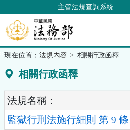
跳
主管法規查詢系統
到
主
要
內
容
::
現在位置：
法規內容
相關行政函釋
區
塊
相關行政函釋
法規名稱：
監獄行刑法施行細則 第 9 條