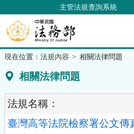
跳
主管法規查詢系統
到
主
要
內
容
::
現在位置：
法規內容
相關法律問題
區
塊
相關法律問題
法規名稱：
臺灣高等法院檢察署公文傳