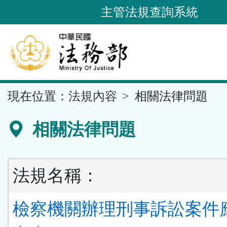
跳
主管法規查詢系統
到
主
要
內
容
::
現在位置：
法規內容
相關法律問題
區
塊
相關法律問題
法規名稱：
檢察機關辦理刑事訴訟案件