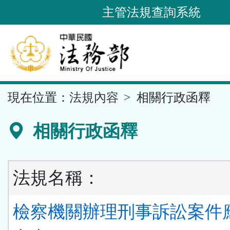
跳
主管法規查詢系統
到
主
要
內
容
::
現在位置：
法規內容
相關行政函釋
區
塊
相關行政函釋
法規名稱：
檢察機關辦理刑事訴訟案件