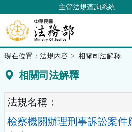
跳
主管法規查詢系統
到
主
要
內
容
::
現在位置：
法規內容
相關司法解釋
區
塊
相關司法解釋
法規名稱：
檢察機關辦理刑事訴訟案件