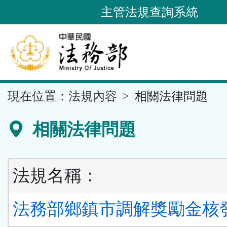
跳
主管法規查詢系統
到
主
要
內
容
::
現在位置：
法規內容
相關法律問題
區
塊
相關法律問題
法規名稱：
法務部鄉鎮市調解獎勵金核發