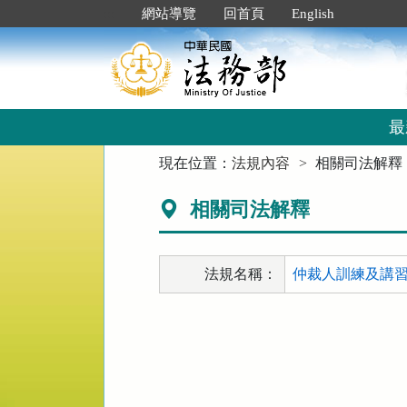
跳
:::
網站導覽
回首頁
English
到
主
要
內
容
區
最
塊
:::
現在位置：
法規內容
相關司法解釋
相關司法解釋
法規名稱：
仲裁人訓練及講習辦