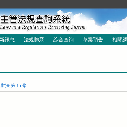
新訊息
法規體系
綜合查詢
草案預告
相關
法 第 15 條