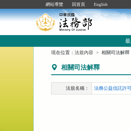
跳
:::
網站導覽
回首頁
English
到
主
要
內
容
區
最
塊
:::
現在位置：
法規內容
相關司法解釋
相關司法解釋
法規名稱：
法務公益信託許可及