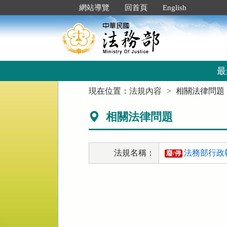
跳
:::
網站導覽
回首頁
English
到
主
要
內
容
區
最
塊
:::
現在位置：
法規內容
相關法律問題
相關法律問題
法規名稱：
法務部行政
廢/停