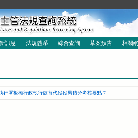
新訊息
法規體系
綜合查詢
草案預告
相關
執行署板橋行政執行處替代役役男積分考核要點 7