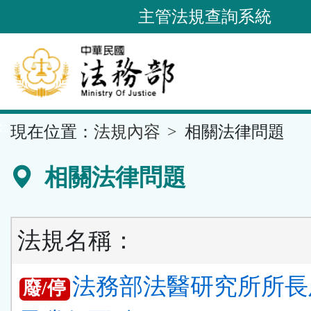
跳
主管法規查詢系統
到
主
要
內
容
::
現在位置：
法規內容
相關法律問題
區
塊
相關法律問題
法規名稱：
法務部法醫研究所所長
廢/停