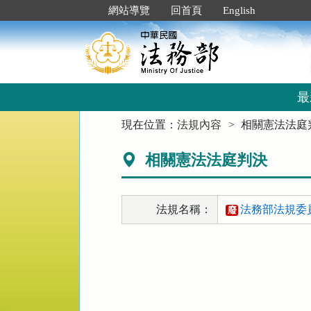
跳
:::
網站導覽
回首頁
English
到
主
要
內
容
區
最
塊
:::
現在位置：
法規內容
相關憲法法庭
相關憲法法庭判決
法規名稱：
法務部法規委員
廢