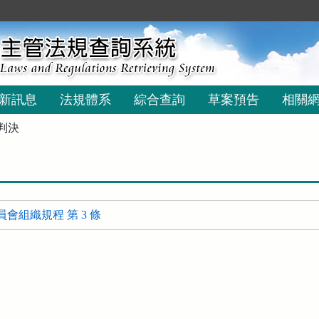
新訊息
法規體系
綜合查詢
草案預告
相關
判決
會組織規程 第 3 條