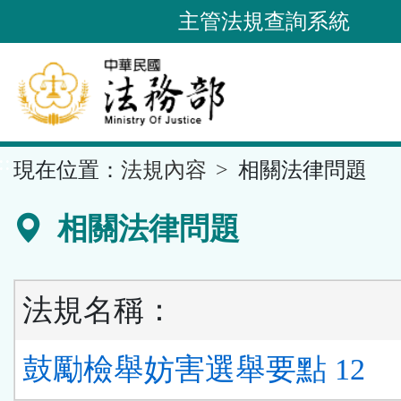
跳
主管法規查詢系統
到
主
要
內
容
::
現在位置：
法規內容
相關法律問題
區
塊
相關法律問題
法規名稱：
鼓勵檢舉妨害選舉要點 12