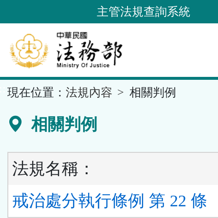
跳
主管法規查詢系統
到
主
要
內
容
::
現在位置：
法規內容
相關判例
區
塊
相關判例
法規名稱：
戒治處分執行條例 第 22 條