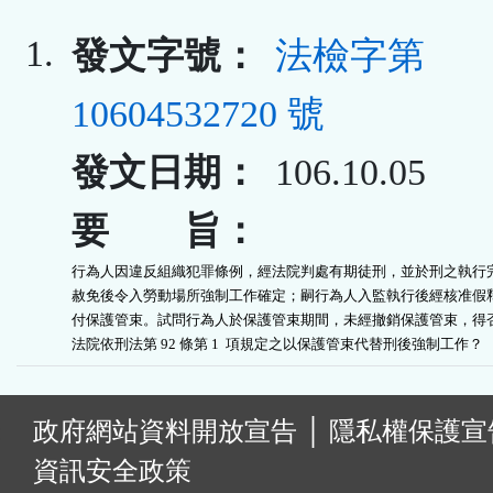
1.
發文字號：
法檢字第
10604532720 號
發文日期：
106.10.05
要 旨：
行為人因違反組織犯罪條例，經法院判處有期徒刑，並於刑之執行完
赦免後令入勞動場所強制工作確定；嗣行為人入監執行後經核准假釋
付保護管束。試問行為人於保護管束期間，未經撤銷保護管束，得否
法院依刑法第 92 條第 1  項規定之以保護管束代替刑後強制工作？
:
政府網站資料開放宣告
│
隱私權保護宣
資訊安全政策