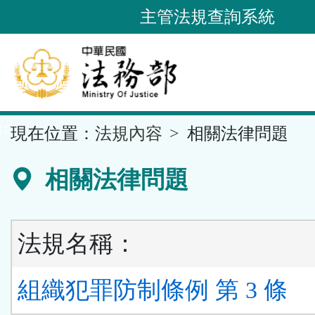
跳
主管法規查詢系統
到
主
要
內
容
::
現在位置：
法規內容
相關法律問題
區
塊
相關法律問題
法規名稱：
組織犯罪防制條例 第 3 條