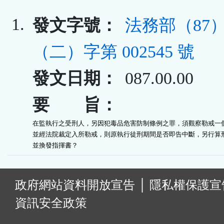
1.
發文字號：
法務部（87
（二）字第 002545 號
發文日期：
087.00.00
要 旨：
在監執行之受刑人，另因犯毒品危害防制條例之罪，須觀察勒戒一個
並經法院裁定入所勒戒，則原執行徒刑期間是否即告中斷，另行算刑
並換發指揮書？
:
政府網站資料開放宣告
│
隱私權保護宣
資訊安全政策