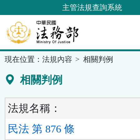
跳
主管法規查詢系統
到
主
要
內
容
::
現在位置：
法規內容
相關判例
區
塊
相關判例
法規名稱：
民法 第 876 條