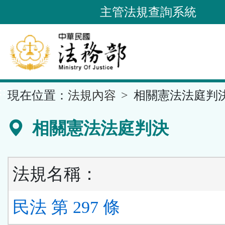
跳
主管法規查詢系統
到
主
要
內
容
::
現在位置：
法規內容
相關憲法法庭判
區
塊
相關憲法法庭判決
法規名稱：
民法 第 297 條