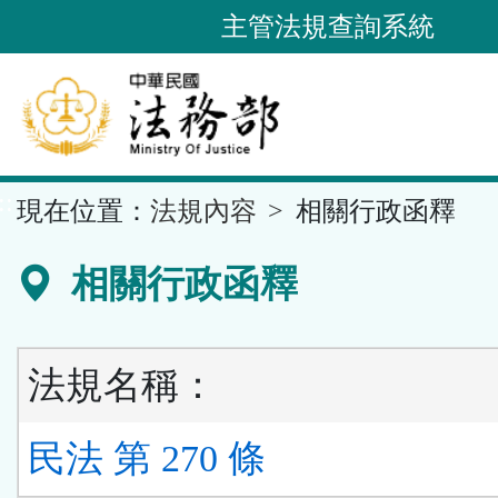
跳
主管法規查詢系統
到
主
要
內
容
::
現在位置：
法規內容
相關行政函釋
區
塊
相關行政函釋
法規名稱：
民法 第 270 條