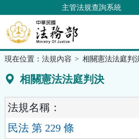
跳
主管法規查詢系統
到
主
要
內
容
::
現在位置：
法規內容
相關憲法法庭判
區
塊
相關憲法法庭判決
法規名稱：
民法 第 229 條