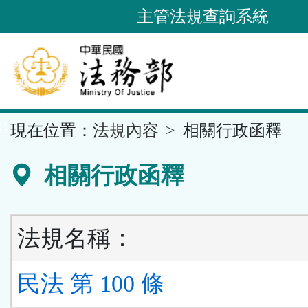
跳
主管法規查詢系統
到
主
要
內
容
::
現在位置：
法規內容
相關行政函釋
區
塊
相關行政函釋
法規名稱：
民法 第 100 條