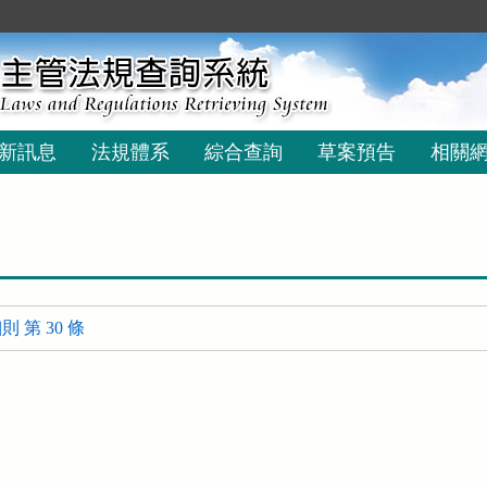
新訊息
法規體系
綜合查詢
草案預告
相關
 第 30 條