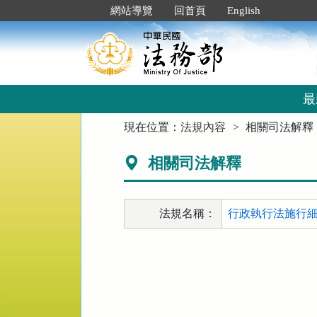
跳
:::
網站導覽
回首頁
English
到
主
要
內
容
區
最
塊
:::
現在位置：
法規內容
相關司法解釋
相關司法解釋
法規名稱：
行政執行法施行細則