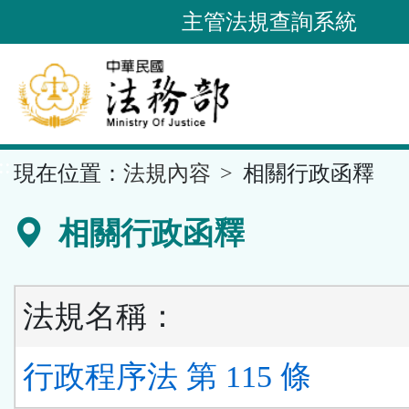
跳
主管法規查詢系統
到
主
要
內
容
::
現在位置：
法規內容
相關行政函釋
區
塊
相關行政函釋
法規名稱：
行政程序法 第 115 條