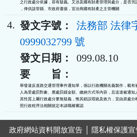
之行政處分依據，容有疑義。又涉及國有財產管理與處分，是否另訂
，俾供該管縣、市政府遵循，宜洽商國有財產之主管機關
4.
發文字號：
法務部 法律
0999032799 號
發文日期：
099.08.10
要 旨：
舉發違反道路交通管理事件通知單，係以行政機關名義製作，載有被
人為受處罰對象、應處罰鍰金額、繳納方式等內容，且送達被通知人
其性質上屬行政處分要無疑義，惟其錯誤瑕疵及效力，宜由原處分機
照行政程序法相關規定本諸職權審認
:
政府網站資料開放宣告
│
隱私權保護宣