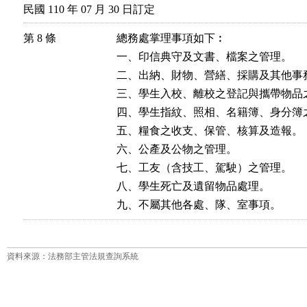
民國 110 年 07 月 30 日訂定
第 8 條
總務處掌理事項如下︰

一、印信典守及文書、檔案之管理。

二、出納、財物、營繕、採購及其他事務
三、學生入校、離校之登記與攜帶物品之
四、學生指紋、照相、名籍簿、身分簿之
五、糧食之收支、保管、核算及造報。

六、公產及公物之管理。

七、工友（含技工、駕駛）之管理。

八、學生死亡及遺留物品處理。

九、不屬其他各處、隊、室事項。
資料來源：法務部主管法規查詢系統