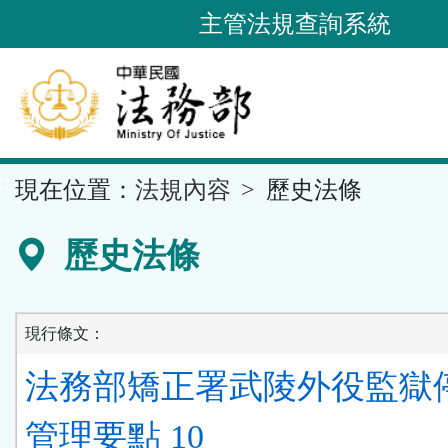
跳
主管法規查詢系統
到
主
要
內
容
::
現在位置：
法規內容
歷史法條
區
塊
歷史法條
現行條文：
法務部矯正署武陵外役監獄
管理要點 10