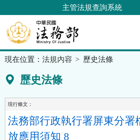
跳
主管法規查詢系統
到
主
要
內
容
::
現在位置：
法規內容
歷史法條
區
塊
歷史法條
現行條文：
法務部行政執行署屏東分署
放應用須知 8