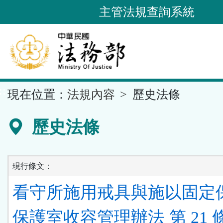
跳
主管法規查詢系統
到
主
要
內
容
::
現在位置：
法規內容
歷史法條
區
塊
歷史法條
現行條文：
看守所施用戒具與施以固定
保護室收容管理辦法 第 21 