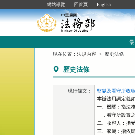
跳
:::
網站導覽
回首頁
English
到
主
要
內
容
區
最
塊
:::
現在位置：
法規內容
歷史法條
歷史法條
現行條文：
監獄及看守所收容
本辦法用詞定義如
一、機關：指法務
    ，看守所設置
二、收容人：指受
三、家屬：指依民