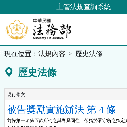
跳
主管法規查詢系統
到
主
要
內
容
::
現在位置：
法規內容
歷史法條
區
塊
歷史法條
現行條文：
被告獎勵實施辦法 第 4 條
前條第一項第五款所稱之與眷屬同住，係指於看守所之指定處