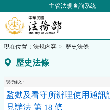
跳
主管法規查詢系統
到
主
要
內
容
::
現在位置：
法規內容
歷史法條
區
塊
歷史法條
現行條文：
監獄及看守所辦理使用通訊
見辦法 第 18 條