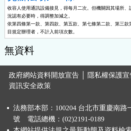
收容人使用通訊設備接見，得每月二次。但機關因其場所、設
況認有必要時，得調整加減之。

依第四條第一款、第四款、第五款、第七條第二款、第三款第
目規定辦理者，不計入前項次數。
無資料
:
政府網站資料開放宣告
│
隱私權保護宣
資訊安全政策
法務部本部：100204 台北市重慶南路一
號 電話總機：(02)2191-0189
本網站提供法規之最新動態及資料檢