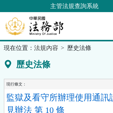
跳
主管法規查詢系統
到
主
要
內
容
::
現在位置：
法規內容
歷史法條
區
塊
歷史法條
現行條文：
監獄及看守所辦理使用通訊
見辦法 第 10 條