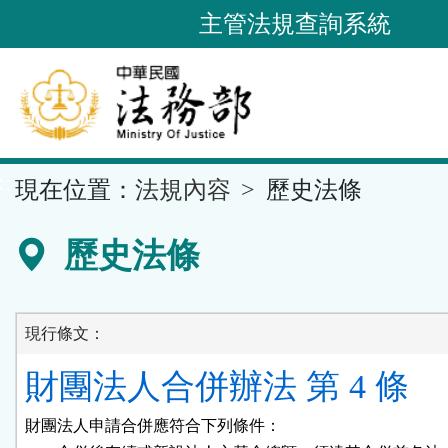
跳
主管法規查詢系統
到
主
要
內
容
::
現在位置：
法規內容
歷史法條
區
塊
歷史法條
現行條文：
財團法人合併辦法 第 4 條
財團法人申請合併應符合下列條件：
