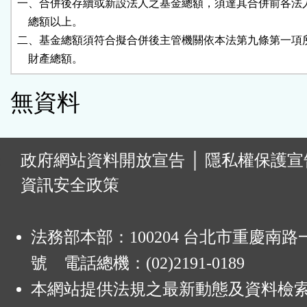
一、合併後存續或新設法人之基金總額，須達其合併前各法人
    總額以上。

二、基金總額須符合擬合併後主管機關依本法第九條第一項所
    財產總額。
無資料
:
政府網站資料開放宣告
│
隱私權保護宣
資訊安全政策
法務部本部：100204 台北市重慶南路一
號 電話總機：(02)2191-0189
本網站提供法規之最新動態及資料檢