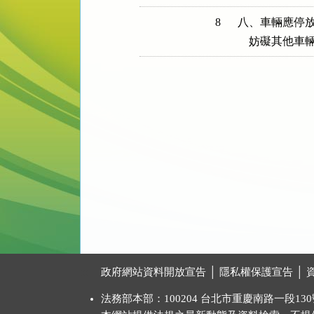
8
八、車輛應停放
    妨礙其
:::
政府網站資料開放宣告
│
隱私權保護宣告
│
法務部本部：100204 台北市重慶南路一段130號 