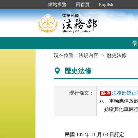
跳
:::
網站導覽
回首頁
English
到
主
要
內
容
區
最
塊
:::
現在位置：
法規內容
歷史法條
歷史法條
現行條文：
法務部矯正署
廢/停
八、車輛應停放於
    妨礙其他
民國 105 年 11 月 03 日訂定