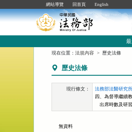
跳
:::
網站導覽
回首頁
English
到
主
要
內
容
區
最
塊
:::
現在位置：
法規內容
歷史法條
歷史法條
現行條文：
法務部法醫研究所
四、為督導繼續教
    出席時數及
無資料