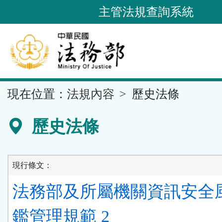
跳
主管法規查詢系統
到
主
要
內
容
::
現在位置：
法規內容
歷史法條
區
塊
歷史法條
現行條文：
法務部及所屬機關資訊安全
鑑管理規範 2