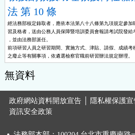
法 第 10 條
經法務部核定錄取者，應依本法第八十八條第九項規定參加職
習及格者，送由公務人員保障暨培訓委員會報請考試院發給考
，並由法務部派任。

前項研習人員之研習期間、實施方式、津貼、請假、成績考核
之廢止等有關事項，依遴選檢察官職前研習辦法規定辦理。
無資料
:
政府網站資料開放宣告
│
隱私權保護宣
資訊安全政策
法務部本部：100204 台北市重慶南路一