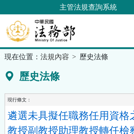
跳
主管法規查詢系統
到
主
要
內
容
::
現在位置：
法規內容
歷史法條
區
塊
歷史法條
現行條文：
遴選未具擬任職務任用資格
教授副教授助理教授轉任檢