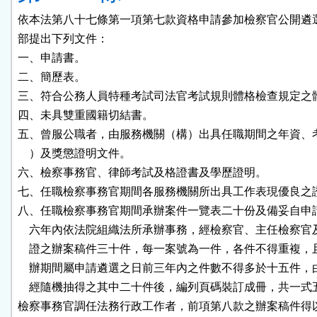
依本法第八十七條第一項第七款資格申請參加檢察官公開遴選
部提出下列文件：

一、申請書。

二、簡歷表。

三、符合公務人員特種考試司法官考試規則體格檢查規定之體
四、未具雙重國籍切結書。

五、曾服公職者，由服務機關（構）出具任職期間之年資、考
    ）及獎懲證明文件。

六、檢察事務官、律師考試及格證書及學歷證明。

七、任職檢察事務官期間各服務機關所出具工作表現優良之證
八、任職檢察事務官期間承辦案件一覽表二十份及備妥自申請
    六年內依法院組織法所承辦事務，經檢察官、主任檢察官
    證之辦案稿件三十件，每一案號為一件，各件不得重複，
    辦期間屬申請遴選之日前三年內之件數不得多於十五件，
    經隨機抽得之其中二十件後，編列頁碼裝訂成冊，共一式五
檢察事務官調任法務行政工作者，前項第八款之辦案稿件得以