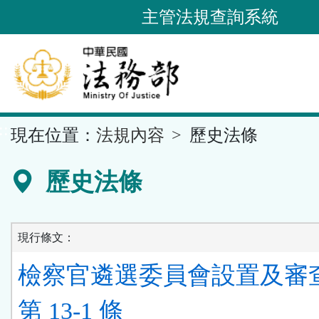
跳
主管法規查詢系統
到
主
要
內
容
::
現在位置：
法規內容
歷史法條
區
塊
歷史法條
現行條文：
檢察官遴選委員會設置及審
第 13-1 條