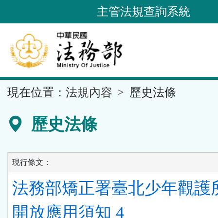
跳
主管法規查詢系統
到
主
要
內
容
::
現在位置：
法規內容
歷史法條
區
塊
歷史法條
現行條文：
法務部矯正署臺北少年觀護
開放應用須知 4