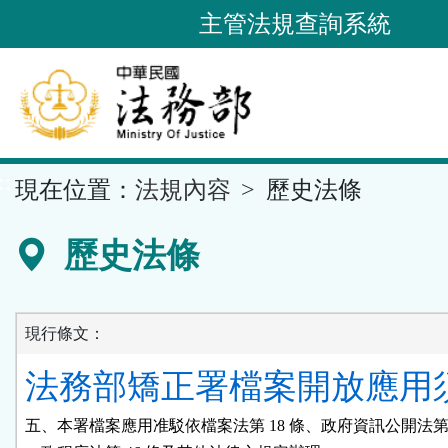
跳
主管法規查詢系統
到
主
要
內
容
::
現在位置：
法規內容
歷史法條
區
塊
歷史法條
現行條文：
法務部矯正署檔案開放應用須
五、本署檔案應用准駁依檔案法第 18 條、政府資訊公開法第 1