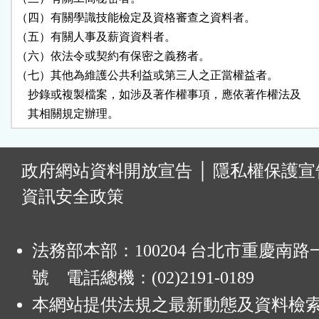
（四）有關學識技能檢定及資格審查之資料者。

（五）有關人事及薪資資料者。

（六）依法令或契約有保密之義務者。

（七）其他為維護公共利益或第三人之正當權益者。

    抄錄或複製檔案，如涉及著作權事項，應依著作權法及

    其相關規定辦理。
:
政府網站資料開放宣告
│
隱私權保護宣
資訊安全政策
法務部本部：100204 台北市重慶南路一
號 電話總機：(02)2191-0189
本網站提供法規之最新動態及資料檢