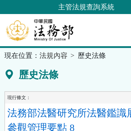
跳
主管法規查詢系統
到
主
要
內
容
::
現在位置：
法規內容
歷史法條
區
塊
歷史法條
現行條文：
法務部法醫研究所法醫鑑識
參觀管理要點 8