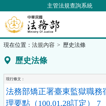
跳
主管法規查詢系統
到
主
要
內
容
::
現在位置：
法規內容
歷史法條
區
塊
歷史法條
現行條文：
法務部矯正署臺東監獄職務
理要點（100.01.28訂定） 7