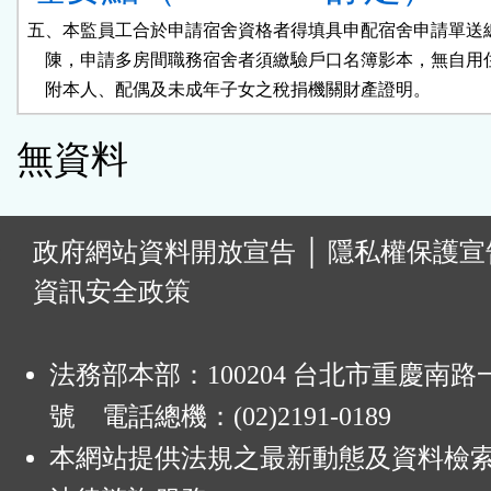
五、本監員工合於申請宿舍資格者得填具申配宿舍申請單送總
    陳，申請多房間職務宿舍者須繳驗戶口名簿影本，無自用
    附本人、配偶及未成年子女之稅捐機關財產證明。
無資料
:
政府網站資料開放宣告
│
隱私權保護宣
資訊安全政策
法務部本部：100204 台北市重慶南路一
號 電話總機：(02)2191-0189
本網站提供法規之最新動態及資料檢