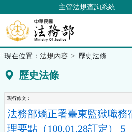
跳
主管法規查詢系統
到
主
要
內
容
::
現在位置：
法規內容
歷史法條
區
塊
歷史法條
現行條文：
法務部矯正署臺東監獄職務
理要點（100.01.28訂定） 5